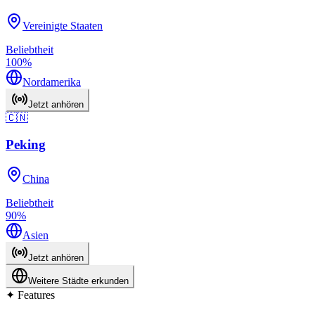
Vereinigte Staaten
Beliebtheit
100
%
Nordamerika
Jetzt anhören
🇨🇳
Peking
China
Beliebtheit
90
%
Asien
Jetzt anhören
Weitere Städte erkunden
✦
Features