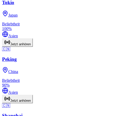
Tokio
Japan
Beliebtheit
100
%
Asien
Jetzt anhören
🇨🇳
Peking
China
Beliebtheit
90
%
Asien
Jetzt anhören
🇨🇳
Shanghai