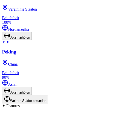
Vereinigte Staaten
Beliebtheit
100
%
Nordamerika
Jetzt anhören
🇨🇳
Peking
China
Beliebtheit
90
%
Asien
Jetzt anhören
Weitere Städte erkunden
✦
Features