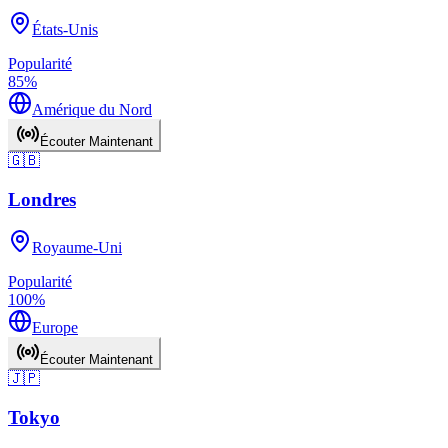
États-Unis
Popularité
85
%
Amérique du Nord
Écouter Maintenant
🇬🇧
Londres
Royaume-Uni
Popularité
100
%
Europe
Écouter Maintenant
🇯🇵
Tokyo