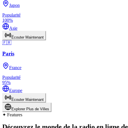
Japon
Popularité
100
%
Asie
Écouter Maintenant
🇫🇷
Paris
France
Popularité
95
%
Europe
Écouter Maintenant
Explorer Plus de Villes
✦
Features
Découvrez le monde de la radio en ligne d