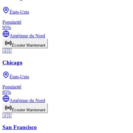
États-Unis
Popularité
95
%
Amérique du Nord
Écouter Maintenant
🇺🇸
Chicago
États-Unis
Popularité
85
%
Amérique du Nord
Écouter Maintenant
🇺🇸
San Francisco