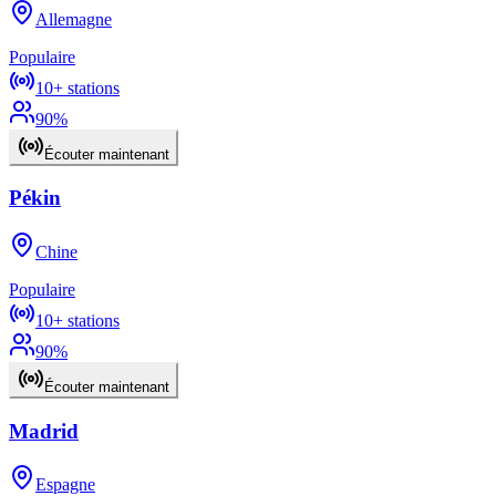
Allemagne
Populaire
10+
stations
90
%
Écouter maintenant
Pékin
Chine
Populaire
10+
stations
90
%
Écouter maintenant
Madrid
Espagne