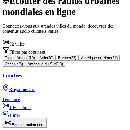
Écouter des radios urbaines
mondiales en ligne
Connectez-vous aux grandes villes du monde, découvrez des
contenus audio culturels variés
92
villes
Filtrer par continent
Tout
Afrique
(
10
)
Asie
(
20
)
Europe
(
23
)
Amérique du Nord
(
21
)
Océanie
(
8
)
Amérique du Sud
(
10
)
Londres
Royaume-Uni
Tendance
10+
stations
100
%
Écouter maintenant