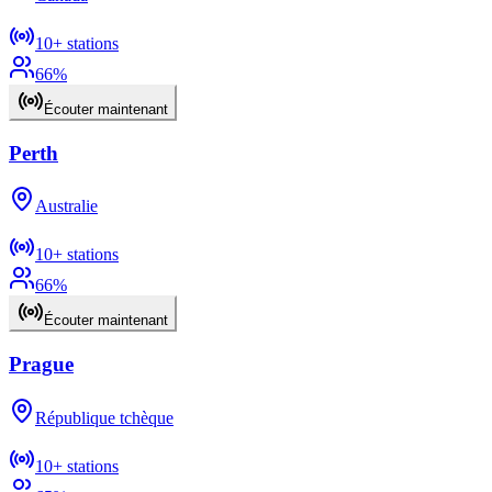
10+
stations
66
%
Écouter maintenant
Perth
Australie
10+
stations
66
%
Écouter maintenant
Prague
République tchèque
10+
stations