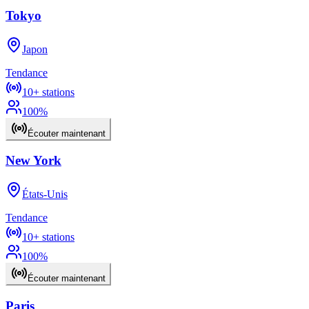
Tokyo
Japon
Tendance
10+
stations
100
%
Écouter maintenant
New York
États-Unis
Tendance
10+
stations
100
%
Écouter maintenant
Paris