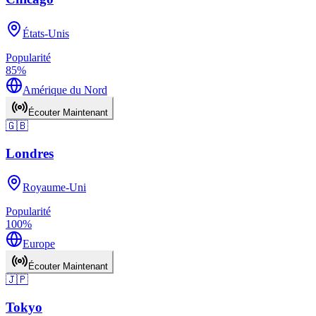
États-Unis
Popularité
85
%
Amérique du Nord
Écouter Maintenant
🇬🇧
Londres
Royaume-Uni
Popularité
100
%
Europe
Écouter Maintenant
🇯🇵
Tokyo