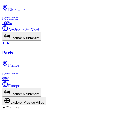
États-Unis
Popularité
100
%
Amérique du Nord
Écouter Maintenant
🇫🇷
Paris
France
Popularité
95
%
Europe
Écouter Maintenant
Explorer Plus de Villes
✦
Features