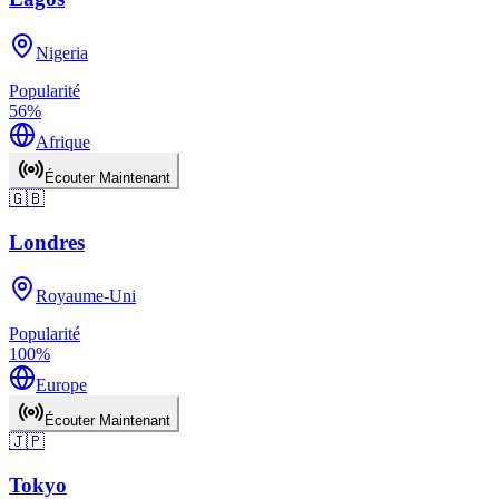
Nigeria
Popularité
56
%
Afrique
Écouter Maintenant
🇬🇧
Londres
Royaume-Uni
Popularité
100
%
Europe
Écouter Maintenant
🇯🇵
Tokyo