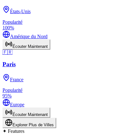
États-Unis
Popularité
100
%
Amérique du Nord
Écouter Maintenant
🇫🇷
Paris
France
Popularité
95
%
Europe
Écouter Maintenant
Explorer Plus de Villes
✦
Features