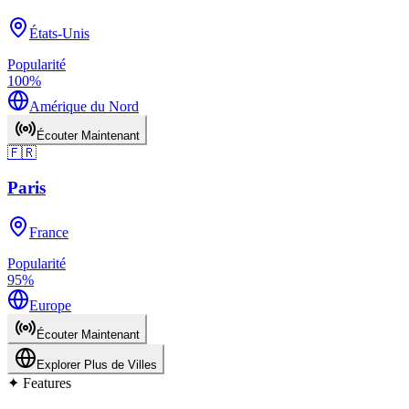
États-Unis
Popularité
100
%
Amérique du Nord
Écouter Maintenant
🇫🇷
Paris
France
Popularité
95
%
Europe
Écouter Maintenant
Explorer Plus de Villes
✦
Features