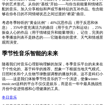
学的艺术形式。从你的"基线"开始——与你当前能量和情绪匹
配的音乐。加入分享相似和声或节奏特征的互补作品。包含能
够在你冬日的不同情绪状态之间过渡的"桥梁"曲目。
考虑冬季聆听的"黄金比例"：40%沉思作品（用于反思和休
息），35%中度充满活力的曲目（用于生产力和运动），25%
振奋人心的作品（用于情绪提升和能量增强）。记住，完美的
冬季播放列表不是静态的——它随着你的需求、天气和情感景
观而演变。
季节性音乐智能的未来
随着我们对音乐心理影响理解的加深，冬季音乐平台的未来在
于个性化的、基于科学的推荐。想象一下根据当地天气模式、
日照时长和个人生物节律数据调整的播放列表。这不是科幻小
说——这是我们体验季节性音乐的下一个演进，使像winter-
music.net这样的平台不仅仅是娱乐，而是在一年中最具挑战性
月份中促进情感和心理健康的工具。
冬日音乐