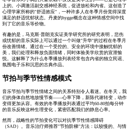
上的。小调激活副交感神经系统，促进放松和内省。这创造了
心理学家所称的"舒适效应"，一种许多人在冬季月份觉得深度
满足的舒适忧郁状态。丹麦的hygge概念在这种情感空间中找
到了它的音乐等价物。
有趣的是，马克斯·普朗克实证美学研究所的研究表明，悲伤
或忧郁的音乐实际上可以通过一个叫做"升华"的过程在冬季月
份改善情绪。通过在一个受控的、安全的环境中接触忧郁的
美，我们处理和释放负面情绪，同时体验美学欣赏的宣泄愉
悦。这解释了为什么冬季播放列表经常包含内省的独立民谣、
氛围电子乐和沉思的古典作品。
节拍与季节性情感模式
音乐节拍与季节性情绪之间的关系特别令人着迷。在冬天，我
们的身体自然地放慢节奏——心率下降，新陈代谢转变，动作
变得更加从容。有效的冬季播放列表通过平均60-80拍每分钟
的音乐反映这种生理变化，紧密匹配我们的静息心率。
然而，战略性的节拍变化可以对抗季节性情感障碍
（SAD）。音乐治疗师推荐"节拍阶梯"方法：以较慢的、与情