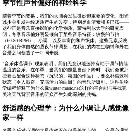
季节性声音偏好的神经科学
随着季节的变换，我们的大脑会发生微妙但重要的变化。阳光
减少会引发神经递质产生的改变，特别是血清素和多巴胺——
这些正是音乐直接影响的化学物质。蒙特利尔大学的研究表
明，冬季音乐偏好明显倾向于某些音乐特征：较慢的节拍
（60-80 BPM）、小调，以及丰富的和声织体。这些元素反映
了我们身体自然的昼夜节律调整，在我们的内在生物钟和外在
音景之间创造了一种同步感。
"音乐体温调节"现象表明，我们无意识地选择有助于调节情绪
温度的音乐。在冬季，当我们的能量自然下降时，我们会被那
些要么配合这种状态（沉思的、氛围的作品），要么补偿这种
状态（令人振奋、充满活力的曲目）的音乐所吸引。这种生物
学编程解释了为什么像winter-music.net这样的平台能与寻找完
美冷天气背景音乐的听众产生如此深刻的共鸣。
舒适感的心理学：为什么小调让人感觉像
家一样
冬季音乐对小调的大量依赖不仅仅是美学上的——它是心理学