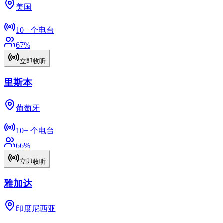
美国
10+
个电台
67
%
立即收听
里斯本
葡萄牙
10+
个电台
66
%
立即收听
雅加达
印度尼西亚