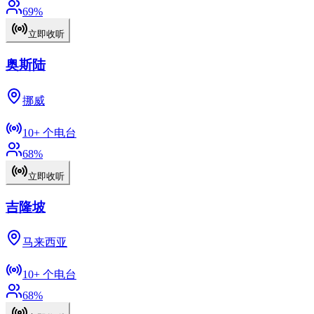
69
%
立即收听
奥斯陆
挪威
10+
个电台
68
%
立即收听
吉隆坡
马来西亚
10+
个电台
68
%