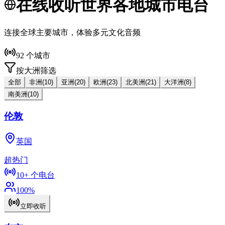
在线收听世界各地城市电台
连接全球主要城市，体验多元文化音频
92
个城市
按大洲筛选
全部
非洲
(
10
)
亚洲
(
20
)
欧洲
(
23
)
北美洲
(
21
)
大洋洲
(
8
)
南美洲
(
10
)
伦敦
英国
超热门
10+
个电台
100
%
立即收听