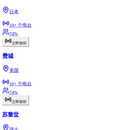
日本
10+
个电台
74
%
立即收听
费城
美国
10+
个电台
74
%
立即收听
苏黎世
瑞士